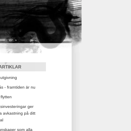
ARTIKLAR
tgivning
lås - framtiden är nu
flytten
sinvesteringar ger
a avkastning på ditt
al
kunskaper som alla