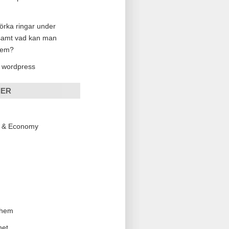
örka ringar under
samt vad kan man
dem?
 wordpress
IER
s & Economy
 hem
net