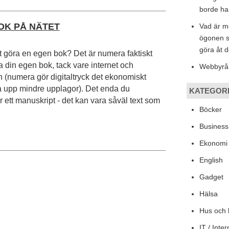
borde ha
OK PÅ NÄTET
Vad är m
ögonen 
göra åt 
t göra en egen bok? Det är numera faktiskt
a din egen bok, tack vare internet och
Webbyrå
 (numera gör digitaltryck det ekonomiskt
ka upp mindre upplagor). Det enda du
KATEGOR
 ett manuskript - det kan vara såväl text som
Böcker
Busines
Ekonomi
English
Gadget
Hälsa
Hus och
IT / Inter