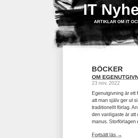
IT Nyhe
ARTIKLAR OM IT OC
BÖCKER
OM EGENUTGIVN
23 nov. 2022
Egenutgivning är ett 
att man själv ger ut si
traditionellt förlag. 
den vanligaste är att 
manus. Storförlagen re
Fortsätt läs →