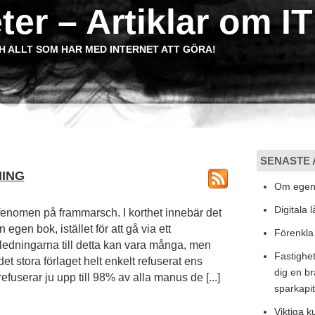
ter – Artiklar om IT
H ALLT SOM HAR MED INTERNET ATT GÖRA!
SENASTE 
ING
Om egenu
Digitala 
fenomen på frammarsch. I korthet innebär det
n egen bok, istället för att gå via ett
Förenkla 
Anledningarna till detta kan vara många, men
Fastighet
det stora förlaget helt enkelt refuserat ens
dig en br
fuserar ju upp till 98% av alla manus de [...]
sparkapit
Viktiga 