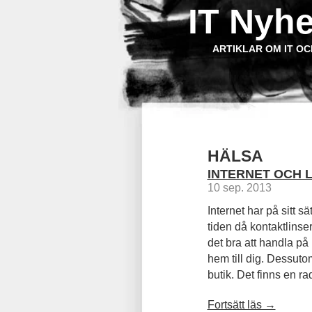
IT Nyhe
ARTIKLAR OM IT OC
HÄLSA
INTERNET OCH 
10 sep. 2013
Internet har på sitt s
tiden då kontaktlins
det bra att handla på 
hem till dig. Dessutom
butik. Det finns en rad 
Fortsätt läs →