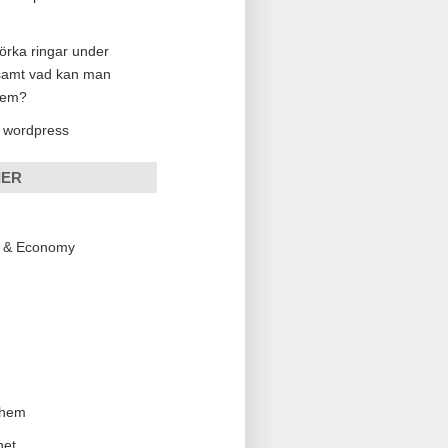
örka ringar under
samt vad kan man
dem?
 wordpress
IER
s & Economy
 hem
net