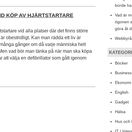
borde ha
VID KÖP AV HJÄRTSTARTARE
Vad är m
ögonen 
göra åt 
tstartare vid alla platser där det finns större
r obestridligt. Kan man rädda ett liv är
Webbyrå
 många gånger om då varje människa helt
. Men vad bör man tänka på när man ska köpa
KATEGOR
r att välja en defibrillator som gått igenom
Böcker
Busines
Ekonomi
English
Gadget
Hälsa
Hus och
IT / Inter