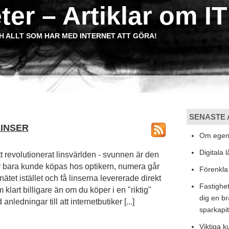
ter – Artiklar om IT
H ALLT SOM HAR MED INTERNET ATT GÖRA!
SENASTE 
LINSER
Om egenu
Digitala 
ätt revolutionerat linsvärlden - svunnen är den
er bara kunde köpas hos optikern, numera går
Förenkla 
nätet istället och få linserna levererade direkt
Fastighet
 klart billigare än om du köper i en "riktig"
dig en br
anledningar till att internetbutiker [...]
sparkapit
Viktiga 