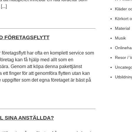
[...]
Kläder o
Körkort o
Material
ID FÖRETAGSFLYTT
Musik
Onlineha
företagsflytt har ofta en komplett service som
Resor / 
öretag kan få hjälp med allt som en
ebära. Genom att köpa denna pakettjänst
Uncatego
 ett finger för att genomföra flytten utan kan
Utbildnin
 uppgifter som det egna företaget är bäst på
L SINA ANSTÄLLDA?