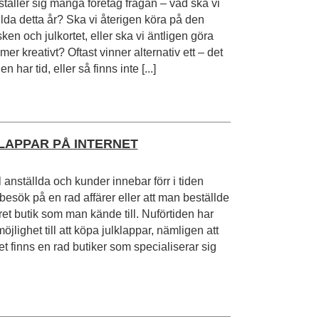
ställer sig många företag frågan – vad ska vi
ällda detta år? Ska vi återigen köra på den
n och julkortet, eller ska vi äntligen göra
mer kreativt? Oftast vinner alternativ ett – det
n har tid, eller så finns inte [...]
APPAR PÅ INTERNET
ll anställda och kunder innebar förr i tiden
besök på en rad affärer eller att man beställde
t butik som man kände till. Nuförtiden har
lighet till att köpa julklappar, nämligen att
et finns en rad butiker som specialiserar sig