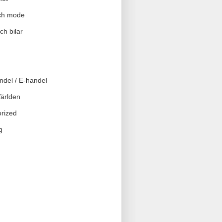
ch mode
ch bilar
ndel / E-handel
Världen
rized
g