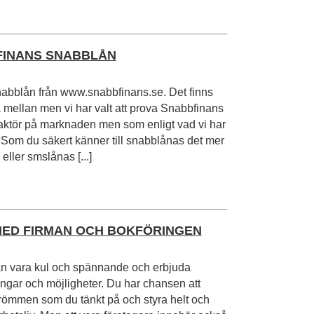
FINANS SNABBLÅN
snabblån från www.snabbfinans.se. Det finns
a mellan men vi har valt att prova Snabbfinans
 aktör på marknaden men som enligt vad vi har
e. Som du säkert känner till snabblånas det mer
eller smslånas [...]
ED FIRMAN OCH BOKFÖRINGEN
kan vara kul och spännande och erbjuda
ar och möjligheter. Du har chansen att
ömmen som du tänkt på och styra helt och