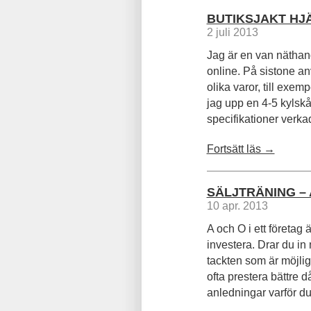
BUTIKSJAKT HJ
2 juli 2013
Jag är en van näthan
online. På sistone anv
olika varor, till exem
jag upp en 4-5 kylsk
specifikationer verkade
Fortsätt läs →
SÄLJTRÄNING – 
10 apr. 2013
A och O i ett företag 
investera. Drar du i
tackten som är möjlig
ofta prestera bättre 
anledningar varför du b