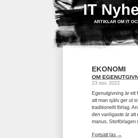
IT Nyhe
ARTIKLAR OM IT OC
EKONOMI
OM EGENUTGIVN
23 nov. 2022
Egenutgivning är ett 
att man själv ger ut si
traditionellt förlag. 
den vanligaste är att 
manus. Storförlagen re
Fortsätt läs →