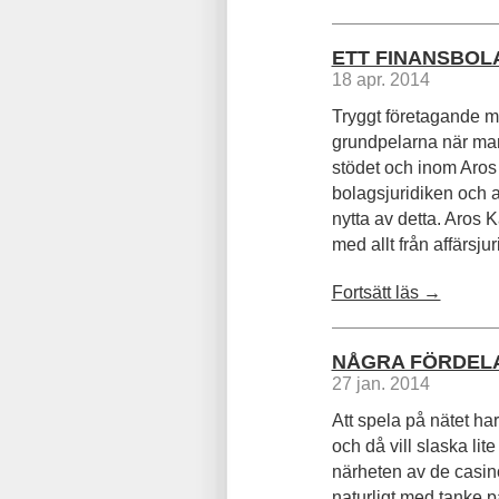
ETT FINANSBOL
18 apr. 2014
Tryggt företagande me
grundpelarna när man 
stödet och inom Aros 
bolagsjuridiken och a
nytta av detta. Aros 
med allt från affärsjurid
Fortsätt läs →
NÅGRA FÖRDEL
27 jan. 2014
Att spela på nätet ha
och då vill slaska lit
närheten av de casin
naturligt med tanke p