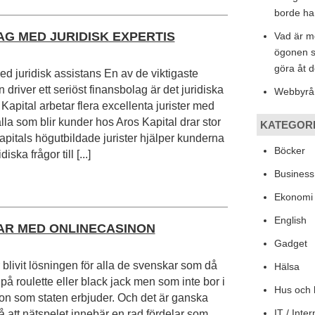
borde ha
AG MED JURIDISK EXPERTIS
Vad är m
ögonen 
göra åt 
d juridisk assistans En av de viktigaste
driver ett seriöst finansbolag är det juridiska
Webbyrå
Kapital arbetar flera excellenta jurister med
lla som blir kunder hos Aros Kapital drar stor
KATEGOR
Kapitals högutbildade jurister hjälper kunderna
Böcker
iska frågor till [...]
Busines
Ekonomi
English
AR MED ONLINECASINON
Gadget
r blivit lösningen för alla de svenskar som då
Hälsa
e på roulette eller black jack men som inte bor i
Hus och
on som staten erbjuder. Och det är ganska
IT / Inter
å att nätspelet innebär en rad fördelar som