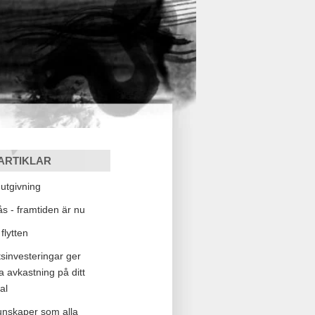
ARTIKLAR
tgivning
lås - framtiden är nu
flytten
sinvesteringar ger
a avkastning på ditt
al
kunskaper som alla