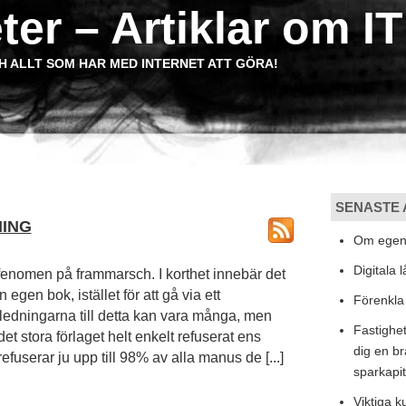
ter – Artiklar om IT
H ALLT SOM HAR MED INTERNET ATT GÖRA!
SENASTE 
ING
Om egenu
Digitala 
fenomen på frammarsch. I korthet innebär det
n egen bok, istället för att gå via ett
Förenkla 
Anledningarna till detta kan vara många, men
Fastighet
det stora förlaget helt enkelt refuserat ens
dig en br
fuserar ju upp till 98% av alla manus de [...]
sparkapit
Viktiga 