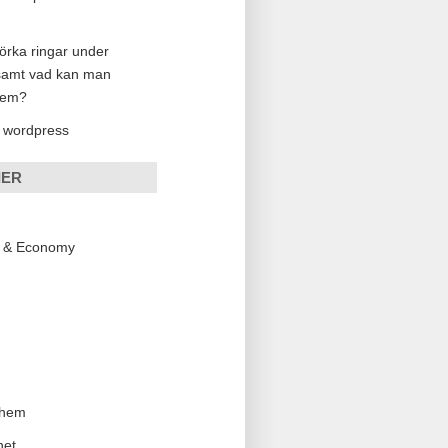
örka ringar under
samt vad kan man
dem?
 wordpress
IER
s & Economy
 hem
net