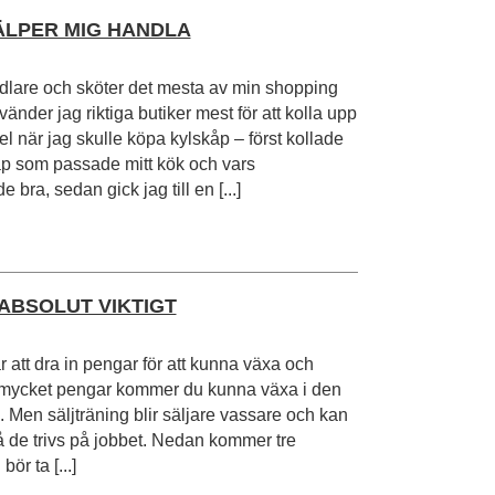
ÄLPER MIG HANDLA
dlare och sköter det mesta av min shopping
änder jag riktiga butiker mest för att kolla upp
pel när jag skulle köpa kylskåp – först kollade
åp som passade mitt kök och vars
 bra, sedan gick jag till en [...]
ABSOLUT VIKTIGT
är att dra in pengar för att kunna växa och
n mycket pengar kommer du kunna växa i den
. Men säljträning blir säljare vassare och kan
då de trivs på jobbet. Nedan kommer tre
ör ta [...]