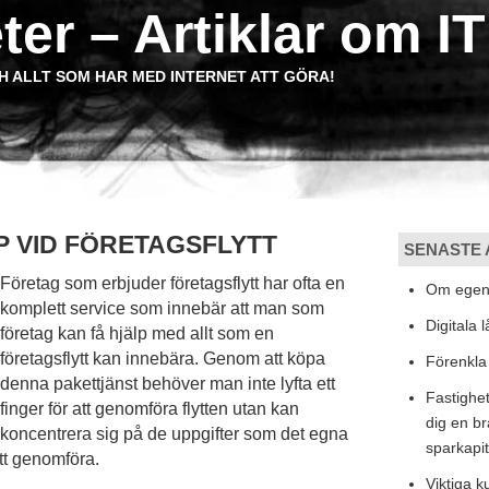
ter – Artiklar om IT
H ALLT SOM HAR MED INTERNET ATT GÖRA!
P VID FÖRETAGSFLYTT
SENASTE 
Företag som erbjuder företagsflytt har ofta en
Om egenu
komplett service som innebär att man som
Digitala 
företag kan få hjälp med allt som en
företagsflytt kan innebära. Genom att köpa
Förenkla 
denna pakettjänst behöver man inte lyfta ett
Fastighet
finger för att genomföra flytten utan kan
dig en br
koncentrera sig på de uppgifter som det egna
sparkapit
att genomföra.
Viktiga 