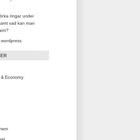
örka ringar under
samt vad kan man
dem?
 wordpress
IER
s & Economy
 hem
net