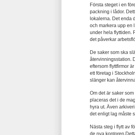
Första steget i en fö
packning i lådor. Det
lokalerna. Det enda d
och markera upp en l
under hela flyttiden.
det påverkar arbetsfl
De saker som ska slän
återvinningsstation. 
eftersom flyttfirmor ä
ett företag i Stockho
slänger kan återvinn
Om det är saker som 
placeras det i de maga
hyra ut. Även arkiver
det enligt lag måste 
Nästa steg i flytt av f
de nya kontoren.Detta