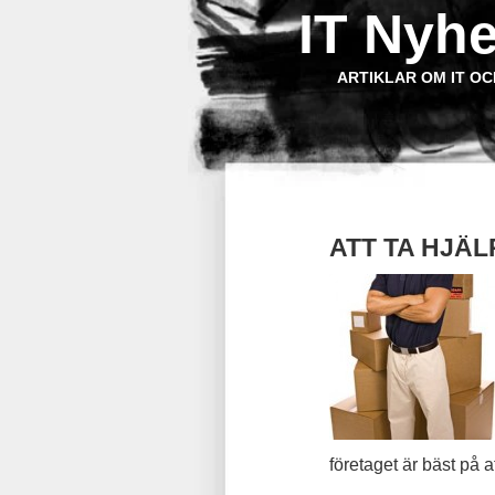
IT Nyhe
ARTIKLAR OM IT OC
ATT TA HJÄL
företaget är bäst på 