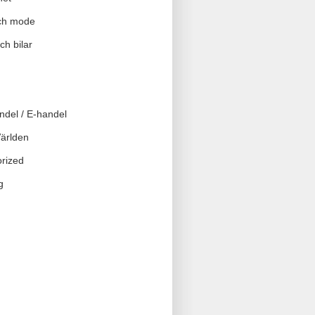
ch mode
ch bilar
ndel / E-handel
Världen
rized
g