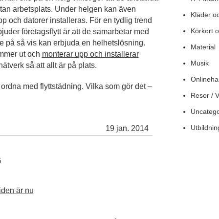
utan arbetsplats. Under helgen kan även
Kläder o
 och datorer installeras. För en tydlig trend
Körkort o
juder företagsflytt är att de samarbetar med
de på så vis kan erbjuda en helhetslösning.
Material
ommer ut och
monterar upp och installerar
Musik
nätverk så att allt är på plats.
Onlineha
t ordna med flyttstädning. Vilka som gör det –
Resor / 
Uncatego
Utbildnin
19 jan. 2014
G
tiden är nu