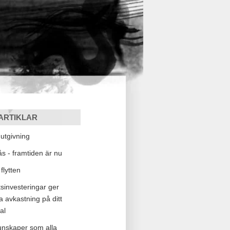
ARTIKLAR
tgivning
lås - framtiden är nu
flytten
sinvesteringar ger
a avkastning på ditt
al
kunskaper som alla