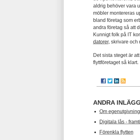
aldrig behöver vara 
möbler montereras upp
bland företag som erb
andra företag så att 
Kunnigt folk på IT k
datorer
, skrivare och 
Det sista steget är at
flyttföretaget så klart.
ANDRA INLÄG
Om egenutgivning
Digitala lås - fram
Förenkla flytten