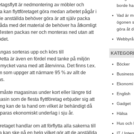
retagsflytt är nedmontering av möbler och
borde ha
ta kan flyttföretaget göra medan arbetet pågår i
Vad är m
e anställda behöver göra är att själv packa
ögonen 
åda med det material de behöver ha åtkomligt
göra åt 
 Resten packas ner och monteras ned utan att
ödet.
Webbyrå
gas sorteras upp och körs till
KATEGOR
Detta är även en fördel med tanke på miljön
Böcker
r mycket vana med att återvinna. Det finns t.ex.
lm som uppger att närmare 95 % av allt de
Busines
as.
Ekonomi
måste magasinas under kort eller längre tid
English
sin som de flesta flyttföretag erbjuder sig att
Gadget
ing kan de ta hand om vilket är behändigt då
sparas ekonomiskt underlag i sju år.
Hälsa
Hus och
öretaget handlar om att förflytta alla sakerna till
 kan ske på en helg vilket gör att de anställda
IT / Inter