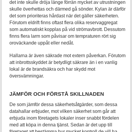
det inte skulle dröja länge förrän mycket av utrustningen
skulle överhettas och därmed gå sönder. Kylan är därför
det som prioriteras hårdast när det gäller säkerheten.
Förutom eldrift finns oftast flera olika reservaggregat
som automatiskt kopplas på vid strömavbrott. Dessutom
finns flera larm som påvisar om tempraturen rört sig
oroväckande uppåt eller nedåt.
Hallarna är även säkrade mot extern påverkan. Förutom
att inbrottsskyddet är betydligt säkrare än i en vanlig
lokal är de brandsäkra och har skydd mot
översvämningar.
JÄMFÖR OCH FÖRSTÅ SKILLNADEN
De som jämför dessa säkerhetsåtgärder, som dessa
datahallar erbjuder, mot vilken säkerhet som går att
erbjuda inom företagets lokaler inser snabbt fördelen
med att köpa in denna tjänst. Sedan är det upp till
företaget att bestämma hur mycket kontroll de vill ha